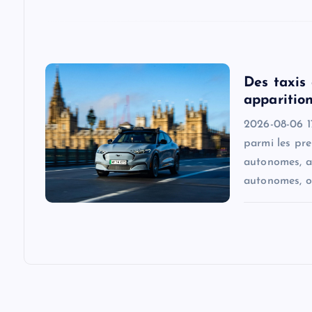
i
o
Des taxis
n
apparition
2026-08-06 17
parmi les pr
autonomes, a
autonomes, o