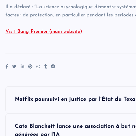
Il a déclaré : “La science psychologique démontre systéma
facteur de protection, en particulier pendant les périodes 
Visit Bang Premier (main website)
P
Netflix poursuivi en justice par l'État du Te
o
s
Cate Blanchett lance une association à but no
générées par l'IA