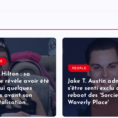
LE
PEOPLE
 Hilton : sa
le révèle avoir été
Jake T. Austin ad
lui quelques
s'être senti exclu
s avant son
reboot des 'Sorcie
talisation
Waverly Place'