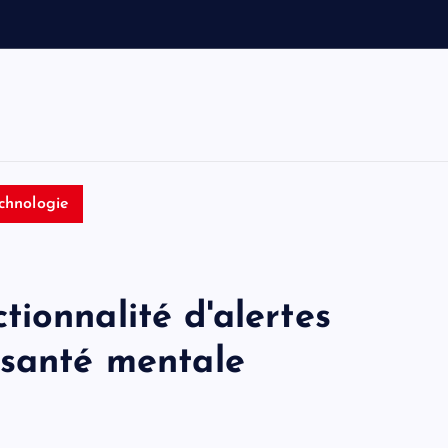
e
t
T
o
m
chnologie
ionnalité d'alertes
 santé mentale