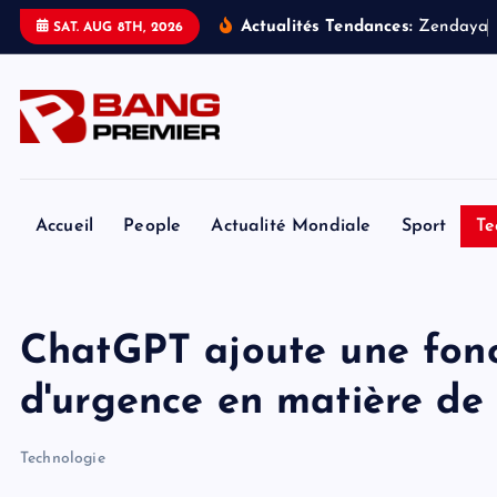
S
Actualités Tendances:
Z
e
n
d
a
y
a
SAT. AUG 8TH, 2026
k
i
p
t
o
c
o
Accueil
People
Actualité Mondiale
Sport
Te
n
t
e
ChatGPT ajoute une fonct
n
t
d'urgence en matière de
Technologie