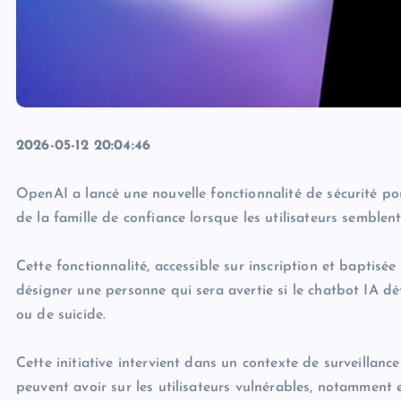
2026-05-12 20:04:46
OpenAI a lancé une nouvelle fonctionnalité de sécurité 
de la famille de confiance lorsque les utilisateurs semblen
Cette fonctionnalité, accessible sur inscription et baptisé
désigner une personne qui sera avertie si le chatbot IA dé
ou de suicide.
Cette initiative intervient dans un contexte de surveillance 
peuvent avoir sur les utilisateurs vulnérables, notamment e