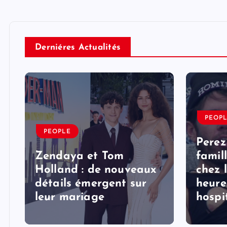
Derniéres Actualités
PEOP
PEOPLE
Perez
Zendaya et Tom
famil
Holland : de nouveaux
chez 
détails émergent sur
heure
s
leur mariage
hospi