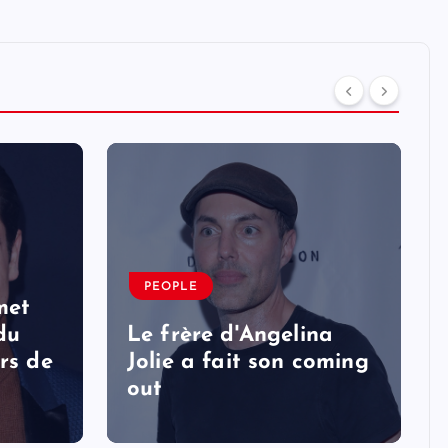
PEOPLE
met
 du
Le frère d'Angelina
rs de
Jolie a fait son coming
out