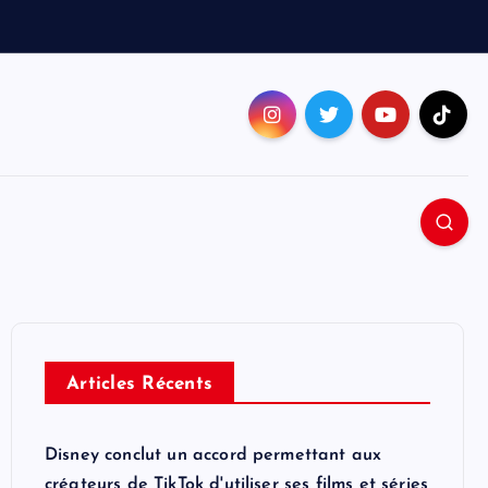
Articles Récents
Disney conclut un accord permettant aux
créateurs de TikTok d'utiliser ses films et séries