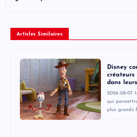
t
n
Articles Similaires
a
v
Disney co
i
créateurs 
dans leur
g
2026-08-07 1
qui permettra
a
plus grands f
t