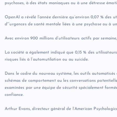
psychoses, à des états maniaques ou à une détresse émoti
OpenAI a révélé l’année dernière qu’environ 0,07 % des ut
d'”urgences de santé mentale liées à une psychose ou à u
Avec environ 900 millions d’utilisateurs actifs par semaine
La société a également indiqué que 0,15 % des utilisateurs,
risques liés à l’automutilation ou au suicide.
Dans le cadre du nouveau système, les outils automatisés d
schémas de comportement ou les conversations potentielle
examinées par une équipe de sécurité spécialement formée 
confiance.
Arthur Evans, directeur général de l’American Psychological