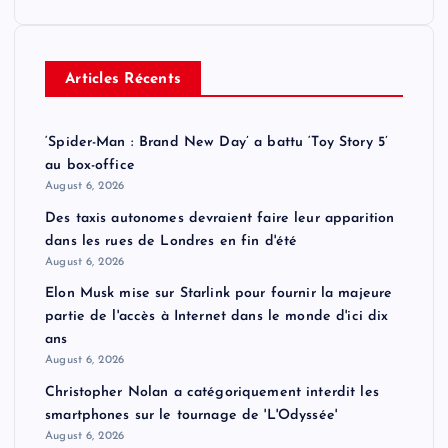
o
Articles Récents
s
t
‘Spider-Man : Brand New Day’ a battu ‘Toy Story 5’
au box-office
s
August 6, 2026
Des taxis autonomes devraient faire leur apparition
p
dans les rues de Londres en fin d'été
August 6, 2026
a
Elon Musk mise sur Starlink pour fournir la majeure
partie de l'accès à Internet dans le monde d'ici dix
g
ans
August 6, 2026
i
Christopher Nolan a catégoriquement interdit les
smartphones sur le tournage de 'L'Odyssée'
n
August 6, 2026