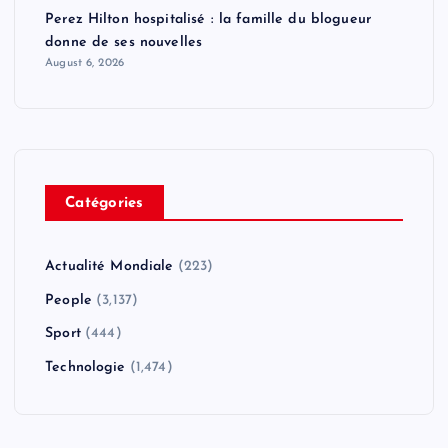
Perez Hilton hospitalisé : la famille du blogueur
a
donne de ses nouvelles
August 6, 2026
t
i
o
Catégories
n
Actualité Mondiale
(223)
People
(3,137)
Sport
(444)
Technologie
(1,474)