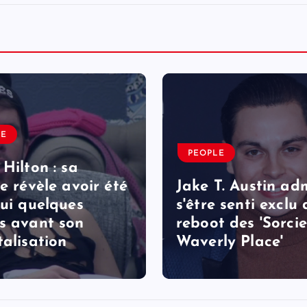
LE
PEOPLE
 Hilton : sa
le révèle avoir été
Jake T. Austin ad
lui quelques
s'être senti exclu
s avant son
reboot des 'Sorcie
talisation
Waverly Place'