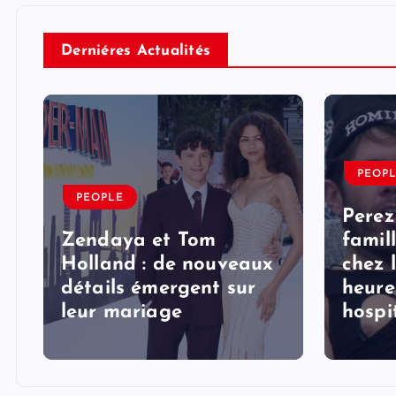
Derniéres Actualités
PEOP
PEOPLE
Perez
Zendaya et Tom
famil
Holland : de nouveaux
chez 
détails émergent sur
heure
s
leur mariage
hospi