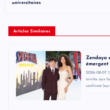
universitaires
t
n
Articles Similaires
a
v
Zendaya e
i
émergent 
2026-08-07 1
g
invités aux l
confirmé leu
a
t