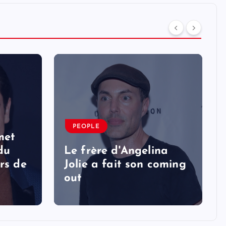
PEOPLE
met
 du
Le frère d'Angelina
rs de
Jolie a fait son coming
out