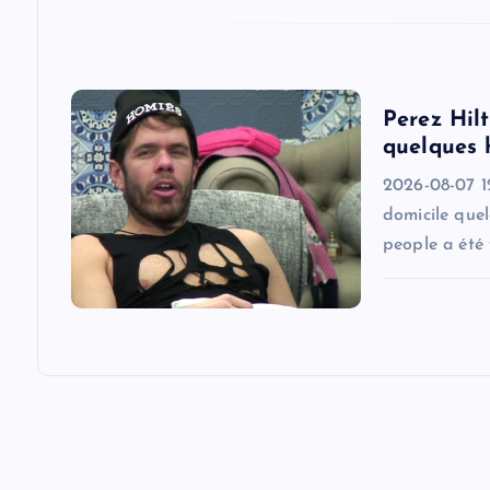
i
o
Perez Hilt
quelques 
n
2026-08-07 1
domicile quel
people a été 