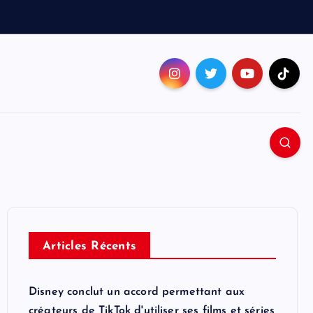
Articles Récents
Disney conclut un accord permettant aux
créateurs de TikTok d'utiliser ses films et séries