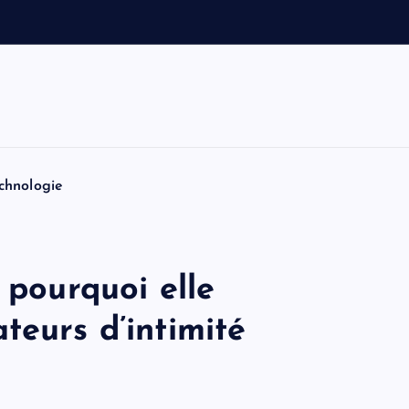
e
t
T
o
m
chnologie
 pourquoi elle
teurs d’intimité