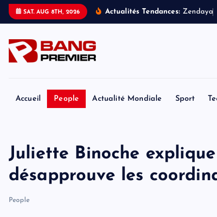
S
Actualités Tendances:
Z
e
n
d
a
y
a
SAT. AUG 8TH, 2026
k
i
p
t
o
c
o
Accueil
People
Actualité Mondiale
Sport
Te
n
t
e
Juliette Binoche explique
n
t
désapprouve les coordina
People