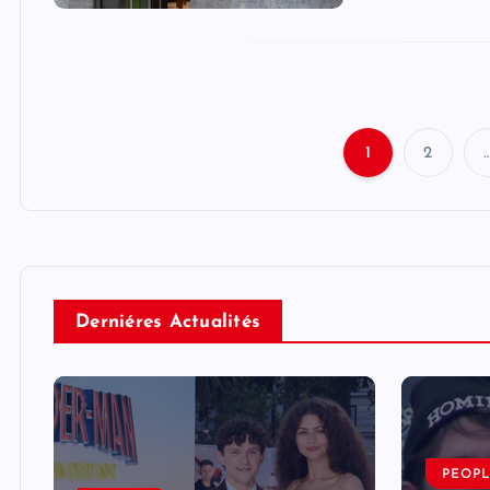
1
2
Derniéres Actualités
PEOP