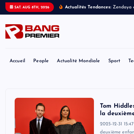
S
Actualités Tendances:
Z
e
n
d
a
y
a
SAT. AUG 8TH, 2026
k
i
p
t
o
c
o
Accueil
People
Actualité Mondiale
Sport
Te
n
t
e
n
t
Tom Hiddles
la deuxième
2025-12-31 15:4
deuxième enfant