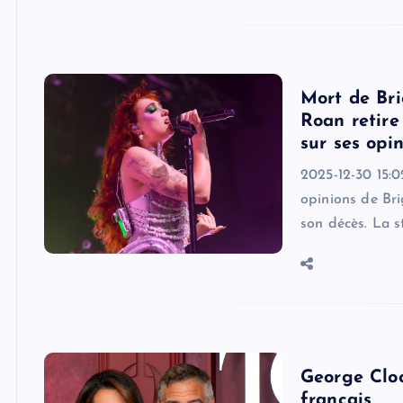
Mort de Bri
Roan retire
sur ses opin
2025-12-30 15:0
opinions de Bri
son décès. La s
George Cloo
français