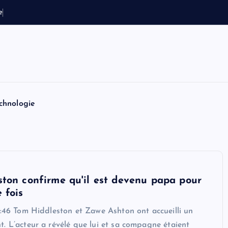
e
t
T
o
m
H
o
l
chnologie
ton confirme qu'il est devenu papa pour
 fois
7:46 Tom Hiddleston et Zawe Ashton ont accueilli un
. L’acteur a révélé que lui et sa compagne étaient