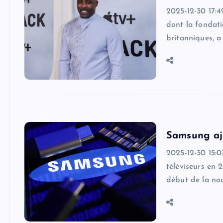
2025-12-30 17:49
dont la fondat
britanniques, a 
Samsung ajo
2025-12-30 15:
téléviseurs en 
début de la nou