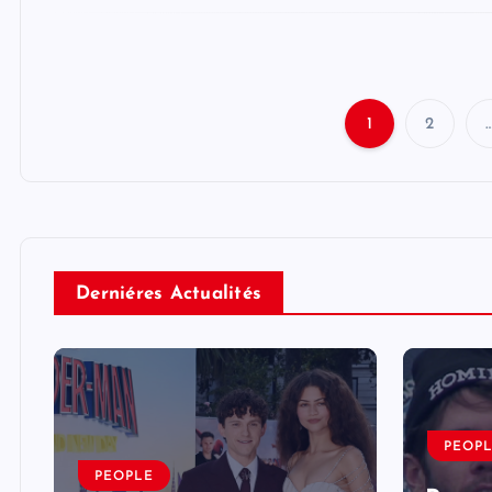
1
2
Derniéres Actualités
PEOP
PEOPLE