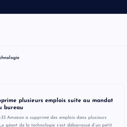
e
t
T
o
m
H
chnologie
prime plusieurs emplois suite au mandat
u bureau
57:33 Amazon a supprimé des emplois dans plusieurs
e géant de la technologie s’est débarrassé d’un petit