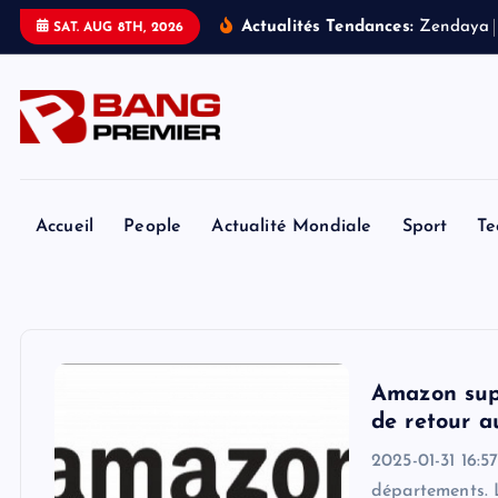
S
Actualités Tendances:
Z
e
n
d
a
y
a
SAT. AUG 8TH, 2026
k
i
p
t
o
c
o
Accueil
People
Actualité Mondiale
Sport
Te
n
t
e
n
t
Amazon sup
de retour a
2025-01-31 16:
départements. L