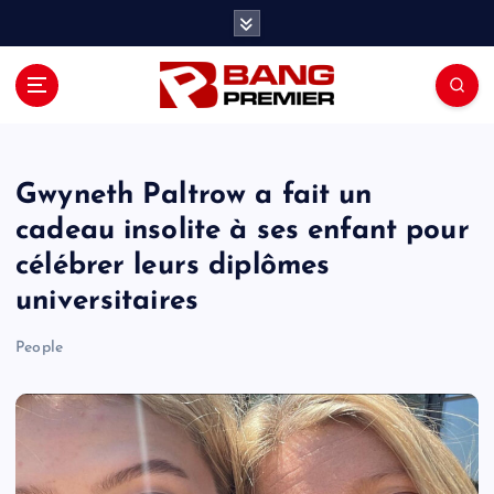
S
k
i
p
t
o
c
o
Gwyneth Paltrow a fait un
n
cadeau insolite à ses enfant pour
t
célébrer leurs diplômes
e
n
universitaires
t
People