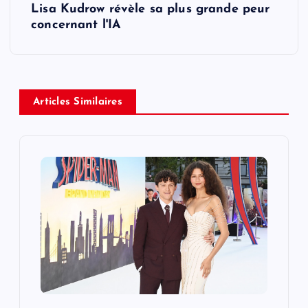
Lisa Kudrow révèle sa plus grande peur
t
concernant l'IA
n
a
Articles Similaires
v
i
g
a
t
i