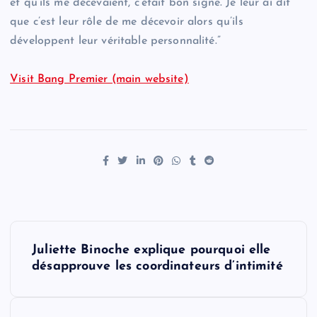
et qu’ils me décevaient, c’était bon signe. Je leur ai dit
que c’est leur rôle de me décevoir alors qu’ils
développent leur véritable personnalité.”
Visit Bang Premier (main website)
P
Juliette Binoche explique pourquoi elle
o
désapprouve les coordinateurs d’intimité
s