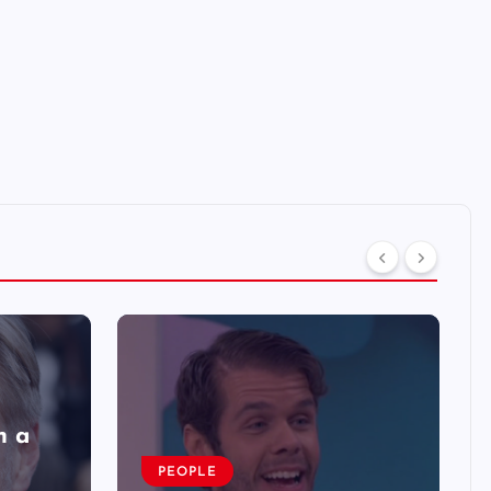
n a
PEOPLE