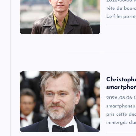
2026-08-06 18
g
tête du box-
Le film port
a
t
i
o
Christoph
smartphon
n
2026-08-06 14
smartphones s
pris cette dé
immergés dan