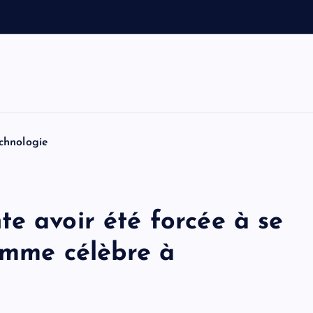
a
u
t
o
n
chnologie
e avoir été forcée à se
homme célèbre à