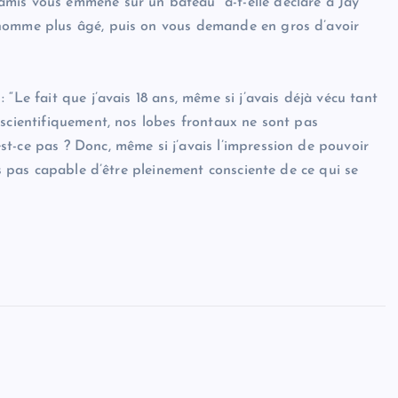
mis vous emmène sur un bateau” a-t-elle déclaré à Jay
 homme plus âgé, puis on vous demande en gros d’avoir
“Le fait que j’avais 18 ans, même si j’avais déjà vécu tant
 scientifiquement, nos lobes frontaux ne sont pas
t-ce pas ? Donc, même si j’avais l’impression de pouvoir
is pas capable d’être pleinement consciente de ce qui se