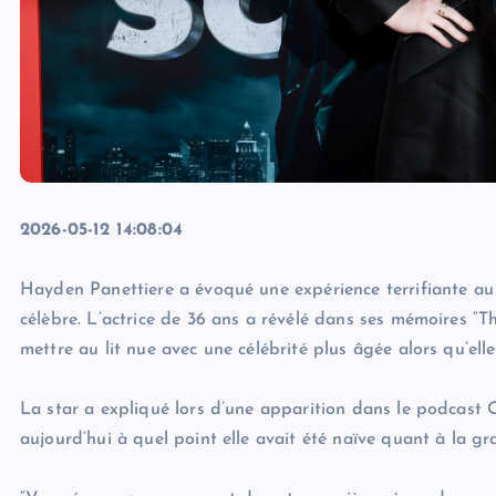
2026-05-12 14:08:04
Hayden Panettiere a évoqué une expérience terrifiante au 
célèbre. L’actrice de 36 ans a révélé dans ses mémoires “Th
mettre au lit nue avec une célébrité plus âgée alors qu’elle
La star a expliqué lors d’une apparition dans le podcast 
aujourd’hui à quel point elle avait été naïve quant à la gra