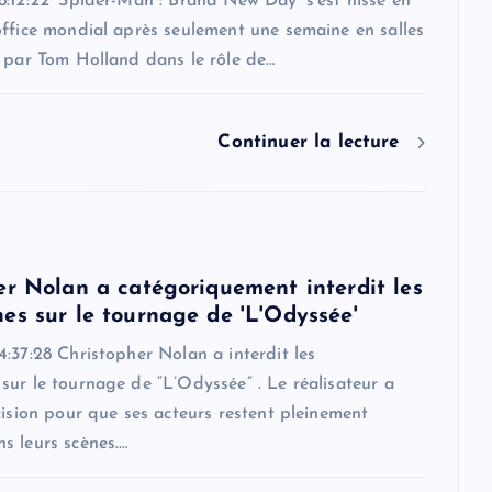
:12:22 ‘Spider-Man : Brand New Day’ s’est hissé en
office mondial après seulement une semaine en salles
é par Tom Holland dans le rôle de…
Continuer la lecture
er Nolan a catégoriquement interdit les
es sur le tournage de 'L'Odyssée'
:37:28 Christopher Nolan a interdit les
ur le tournage de “L’Odyssée” . Le réalisateur a
cision pour que ses acteurs restent pleinement
s leurs scènes.…