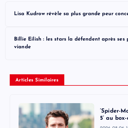
P
Lisa Kudrow révèle sa plus grande peur conce
o
s
Billie Eilish : les stars la défendent après s
viande
t
n
Articles Similaires
a
v
‘Spider-M
i
5’ au box-