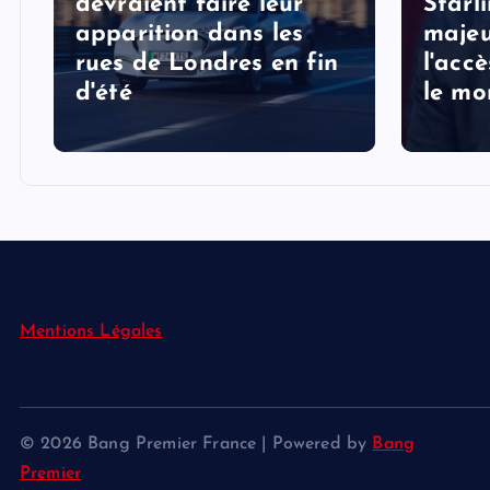
devraient faire leur
Starl
apparition dans les
majeu
rues de Londres en fin
l'acc
d'été
le mo
Mentions Légales
© 2026 Bang Premier France | Powered by
Bang
Premier