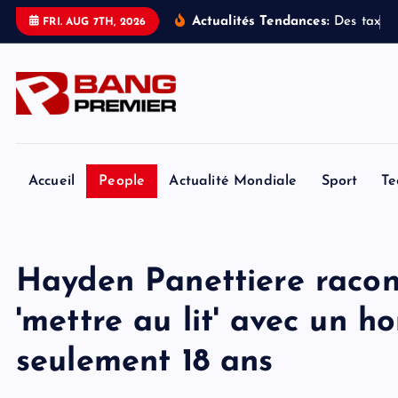
S
Actualités Tendances:
D
e
s
t
a
x
i
s
FRI. AUG 7TH, 2026
k
i
p
t
o
c
o
Accueil
People
Actualité Mondiale
Sport
Te
n
t
e
Hayden Panettiere racont
n
t
'mettre au lit' avec un 
seulement 18 ans