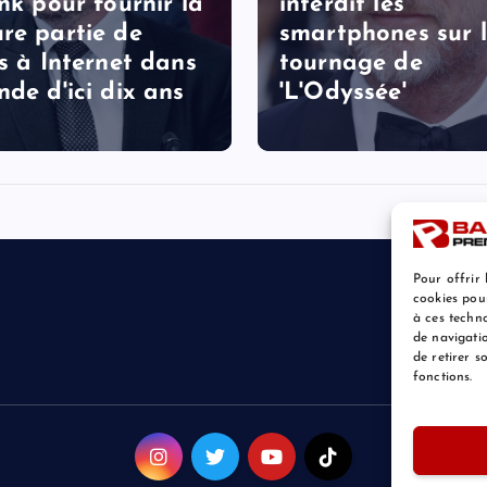
ink pour fournir la
interdit les
re partie de
smartphones sur 
ès à Internet dans
tournage de
nde d'ici dix ans
'L'Odyssée'
Pour offrir 
cookies pou
à ces techn
de navigatio
de retirer 
fonctions.