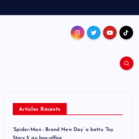
Articles Récents
‘Spider-Man : Brand New Day’ a battu ‘Toy
Story 5’ au box-office