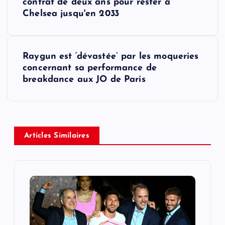
o
contrat de deux ans pour rester à
Chelsea jusqu'en 2033
s
t
Raygun est ‘dévastée’ par les moqueries
concernant sa performance de
n
breakdance aux JO de Paris
a
v
Articles Similaires
i
g
a