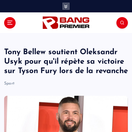
S
k
i
p
t
o
c
o
Tony Bellew soutient Oleksandr
n
Usyk pour qu'il répète sa victoire
t
sur Tyson Fury lors de la revanche
e
n
Sport
t