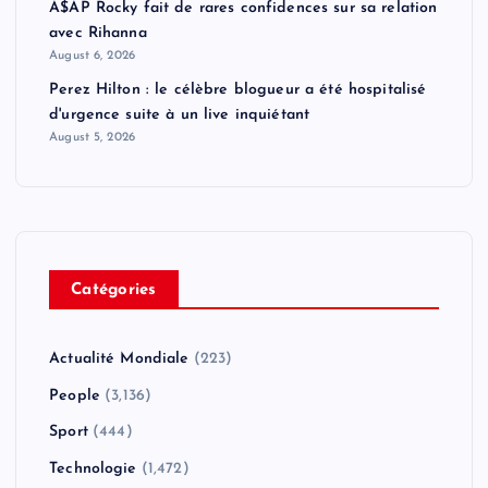
A$AP Rocky fait de rares confidences sur sa relation
i
avec Rihanna
August 6, 2026
n
Perez Hilton : le célèbre blogueur a été hospitalisé
d'urgence suite à un live inquiétant
a
August 5, 2026
t
i
o
Catégories
n
Actualité Mondiale
(223)
People
(3,136)
Sport
(444)
Technologie
(1,472)