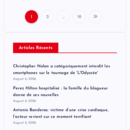
1
2
…
18
P
o
Articles Récents
s
t
Christopher Nolan a catégoriquement interdit les
smartphones sur le tournage de 'L'Odyssée'
s
August 6, 2026
Perez Hilton hospitalisé : la famille du blogueur
p
donne de ses nouvelles
August 6, 2026
a
Antonio Banderas: victime d’une crise cardiaque,
l’acteur revient sur ce moment terrifiant
g
August 6, 2026