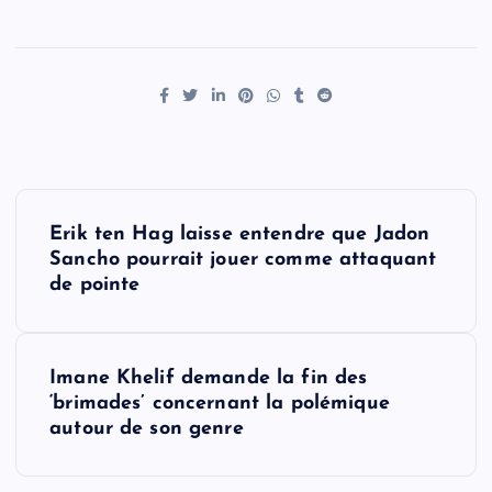
P
Erik ten Hag laisse entendre que Jadon
o
Sancho pourrait jouer comme attaquant
de pointe
s
t
Imane Khelif demande la fin des
‘brimades’ concernant la polémique
n
autour de son genre
a