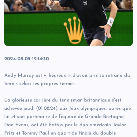
2024-08-05 12:14:30
Andy Murray est « heureux » d’avoir pris sa retraite du
tennis selon ses propres termes.
La glorieuse carrière du tennisman britannique s’est
achevée jeudi (01.08.24) aux Jeux olympiques, après que
lui et son partenaire de l’équipe de Grande-Bretagne,
Dan Evans, ont été battus par le duo américain Taylor
Fritz et Tommy Paul en quart de finale du double