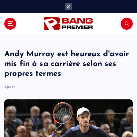
S
k
i
p
t
o
c
o
Andy Murray est heureux d'avoir
n
mis fin à sa carrière selon ses
t
propres termes
e
n
Sport
t