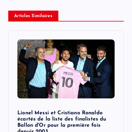
v
Articles Similaires
i
g
a
t
i
o
n
Lionel Messi et Cristiano Ronaldo
écartés de la liste des finalistes du
Ballon d'Or pour la première fois
depuis 2003