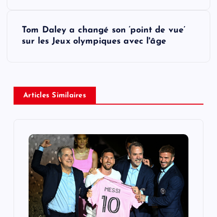
s
Tom Daley a changé son ‘point de vue’
t
sur les Jeux olympiques avec l'âge
n
a
Articles Similaires
v
i
g
a
t