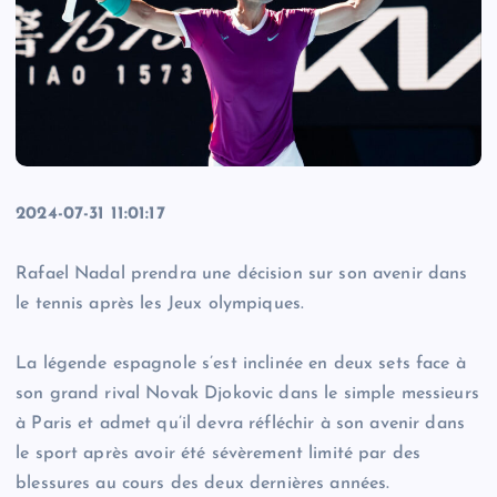
2024-07-31 11:01:17
Rafael Nadal prendra une décision sur son avenir dans
le tennis après les Jeux olympiques.
La légende espagnole s’est inclinée en deux sets face à
son grand rival Novak Djokovic dans le simple messieurs
à Paris et admet qu’il devra réfléchir à son avenir dans
le sport après avoir été sévèrement limité par des
blessures au cours des deux dernières années.