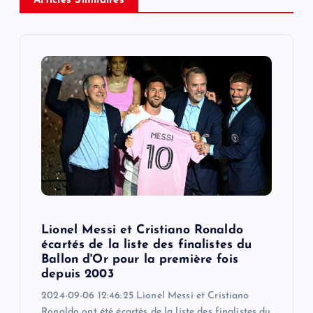
Articles Similaires
i
g
a
t
i
o
n
Lionel Messi et Cristiano Ronaldo
écartés de la liste des finalistes du
Ballon d'Or pour la première fois
depuis 2003
2024-09-06 12:46:25 Lionel Messi et Cristiano
Ronaldo ont été écartés de la liste des finalistes du