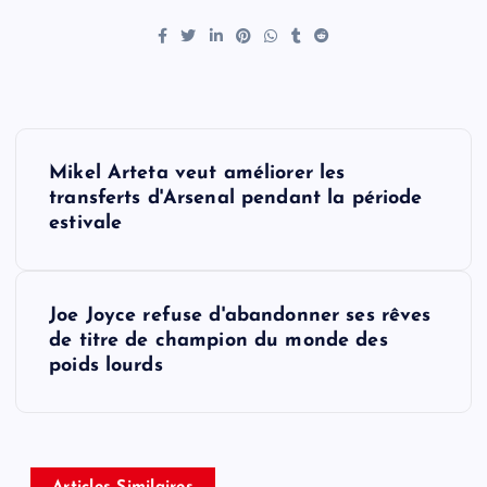
P
Mikel Arteta veut améliorer les
o
transferts d'Arsenal pendant la période
estivale
s
t
Joe Joyce refuse d'abandonner ses rêves
de titre de champion du monde des
n
poids lourds
a
v