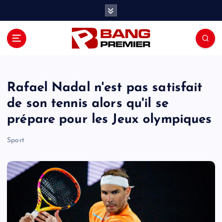
S
k
i
p
t
o
c
o
Rafael Nadal n'est pas satisfait
n
de son tennis alors qu'il se
t
prépare pour les Jeux olympiques
e
n
Sport
t