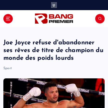
S
k
i
p
t
o
c
o
Joe Joyce refuse d'abandonner
n
ses rêves de titre de champion du
t
monde des poids lourds
e
n
Sport
t