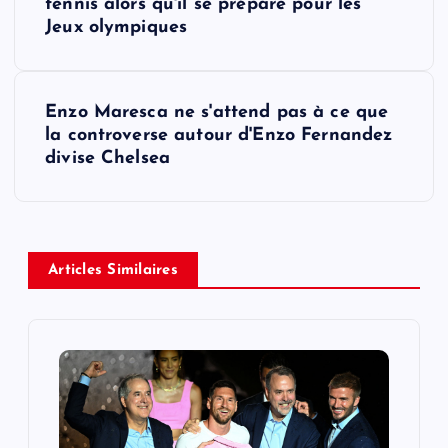
o
tennis alors qu'il se prépare pour les
Jeux olympiques
s
t
Enzo Maresca ne s'attend pas à ce que
la controverse autour d'Enzo Fernandez
n
divise Chelsea
a
v
Articles Similaires
i
g
a