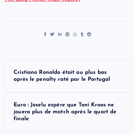
P
Cristiano Ronaldo était au plus bas
o
après le penalty raté par le Portugal
s
Euro : Joselu espère que Toni Kroos ne
t
jouera plus de match après le quart de
finale
n