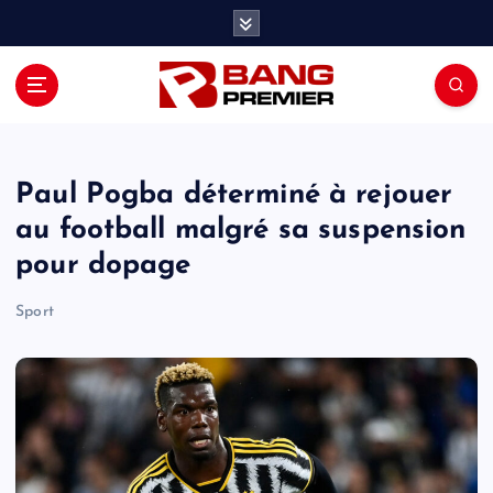
S
k
i
p
t
o
c
o
Paul Pogba déterminé à rejouer
n
au football malgré sa suspension
t
pour dopage
e
n
Sport
t