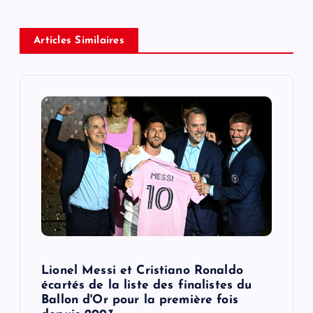
a
v
Articles Similaires
i
g
a
t
i
o
Lionel Messi et Cristiano Ronaldo
n
écartés de la liste des finalistes du
Ballon d'Or pour la première fois