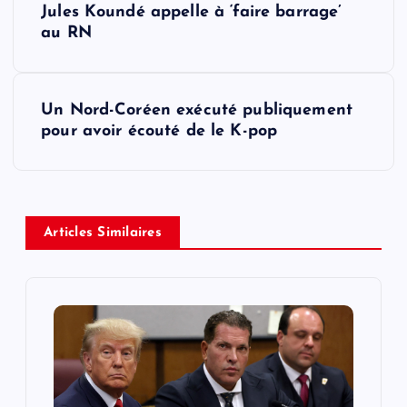
Jules Koundé appelle à ‘faire barrage’
o
au RN
s
Un Nord-Coréen exécuté publiquement
t
pour avoir écouté de le K-pop
n
a
Articles Similaires
v
i
g
a