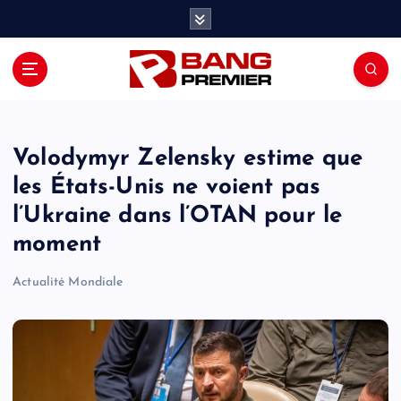
S
k
i
p
t
o
c
o
Volodymyr Zelensky estime que
n
les États-Unis ne voient pas
t
l’Ukraine dans l’OTAN pour le
e
n
moment
t
Actualité Mondiale