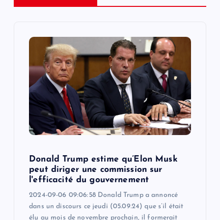
i
g
a
t
i
o
n
Donald Trump estime qu’Elon Musk
peut diriger une commission sur
l'efficacité du gouvernement
2024-09-06 09:06:58 Donald Trump a annoncé
dans un discours ce jeudi (05.09.24) que s’il était
élu au mois de novembre prochain, il formerait