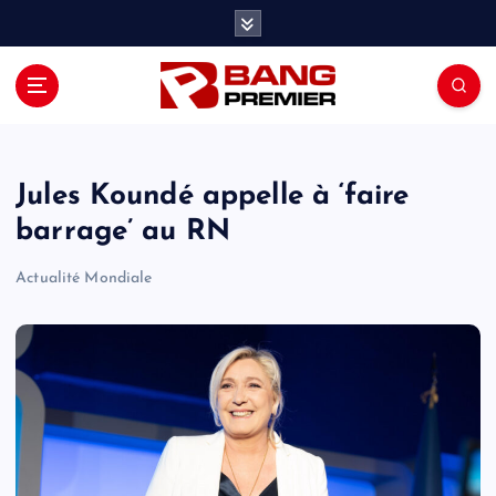
S
k
i
p
t
o
c
o
Jules Koundé appelle à ‘faire
n
barrage’ au RN
t
e
Actualité Mondiale
n
t