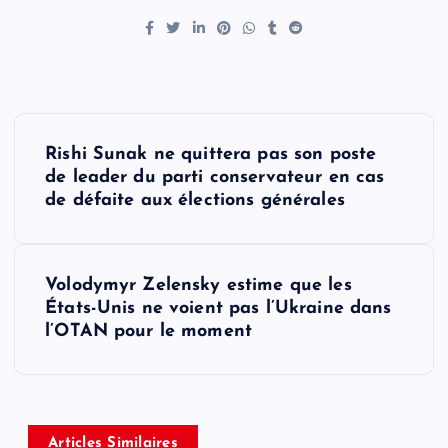
P
Rishi Sunak ne quittera pas son poste
o
de leader du parti conservateur en cas
de défaite aux élections générales
s
t
Volodymyr Zelensky estime que les
États-Unis ne voient pas l’Ukraine dans
n
l’OTAN pour le moment
a
v
Articles Similaires