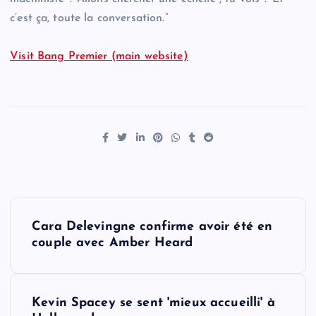
c’est ça, toute la conversation.”
Visit Bang Premier (main website)
P
Cara Delevingne confirme avoir été en
o
couple avec Amber Heard
s
Kevin Spacey se sent 'mieux accueilli' à