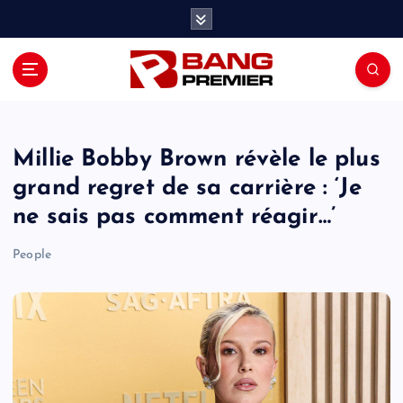
S
k
i
p
t
o
c
o
Millie Bobby Brown révèle le plus
n
grand regret de sa carrière : ‘Je
t
ne sais pas comment réagir…’
e
n
People
t