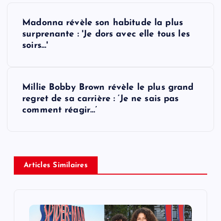
P
Madonna révèle son habitude la plus
o
surprenante : 'Je dors avec elle tous les
soirs…'
s
t
Millie Bobby Brown révèle le plus grand
regret de sa carrière : ‘Je ne sais pas
n
comment réagir…’
a
v
Articles Similaires
i
g