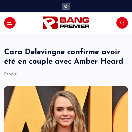
S
k
i
p
t
o
c
o
Cara Delevingne confirme avoir
n
été en couple avec Amber Heard
t
e
People
n
t