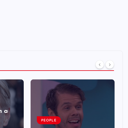
n a
PEOPLE