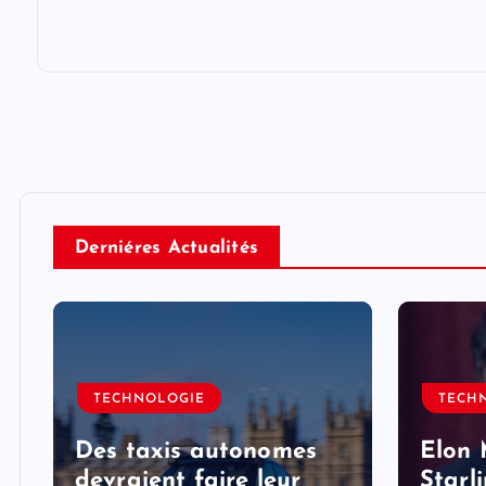
Derniéres Actualités
TECHNOLOGIE
TECH
Des taxis autonomes
Elon 
devraient faire leur
Starl