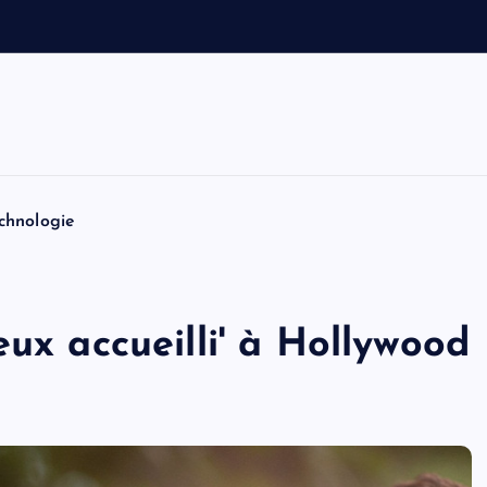
a
u
t
o
n
chnologie
eux accueilli' à Hollywood