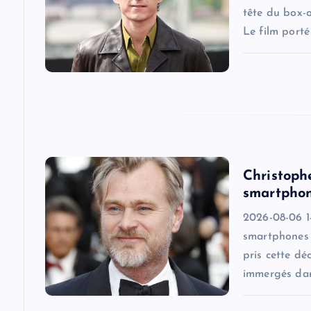
g
tête du box-
Le film port
a
t
i
o
Christoph
smartphon
n
2026-08-06 14
smartphones s
pris cette dé
immergés dan