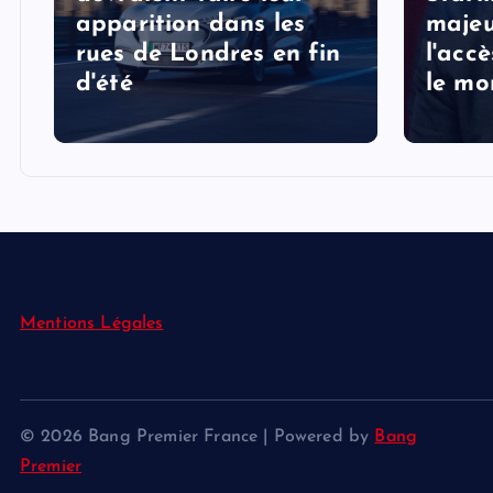
apparition dans les
majeu
rues de Londres en fin
l'acc
d'été
le mo
Mentions Légales
© 2026 Bang Premier France | Powered by
Bang
Premier