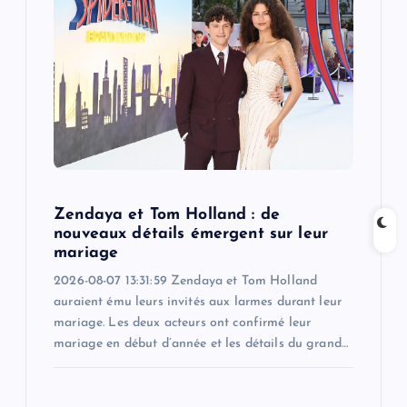
g
a
t
i
o
Zendaya et Tom Holland : de
n
nouveaux détails émergent sur leur
mariage
2026-08-07 13:31:59 Zendaya et Tom Holland
auraient ému leurs invités aux larmes durant leur
mariage. Les deux acteurs ont confirmé leur
mariage en début d’année et les détails du grand…