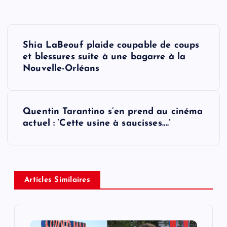
P
Shia LaBeouf plaide coupable de coups
o
et blessures suite à une bagarre à la
Nouvelle-Orléans
s
t
Quentin Tarantino​ s’en prend au cinéma
actuel : ‘Cette usine à saucisses….’
n
a
v
Articles Similaires
i