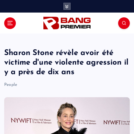
S
k
i
p
t
o
c
o
Sharon Stone révèle avoir été
n
victime d'une violente agression il
t
y a près de dix ans
e
n
People
t