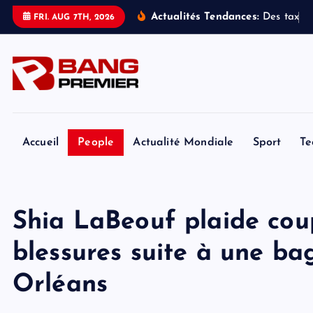
S
Actualités Tendances:
D
e
s
t
a
x
i
s
FRI. AUG 7TH, 2026
k
i
p
t
o
c
o
Accueil
People
Actualité Mondiale
Sport
Te
n
t
e
Shia LaBeouf plaide cou
n
t
blessures suite à une ba
Orléans