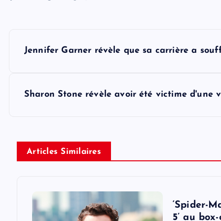
P
Jennifer Garner révèle que sa carrière a souf
o
s
Sharon Stone révèle avoir été victime d'une vi
t
n
Articles Similaires
a
v
‘Spider-M
5’ au box-