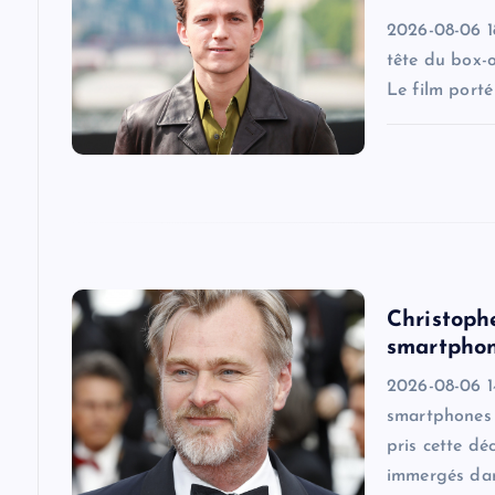
i
2026-08-06 18
tête du box-
g
Le film port
a
t
i
Christoph
o
smartphon
2026-08-06 14
n
smartphones s
pris cette dé
immergés dan