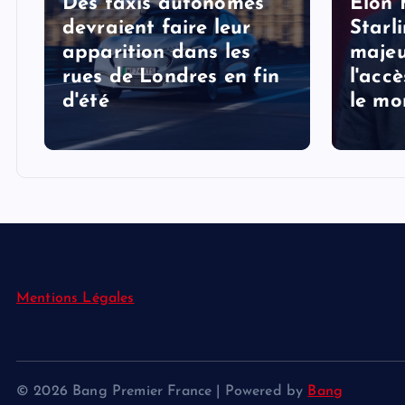
Des taxis autonomes
Elon 
devraient faire leur
Starl
apparition dans les
majeu
rues de Londres en fin
l'acc
d'été
le mo
Mentions Légales
© 2026 Bang Premier France | Powered by
Bang