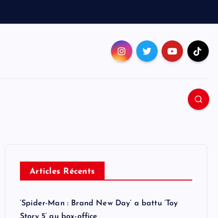
Articles Récents
‘Spider-Man : Brand New Day’ a battu ‘Toy
Story 5’ au box-office