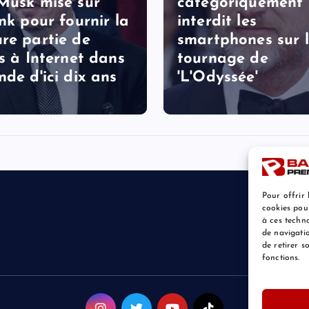
Musk mise sur
catégoriquement
ink pour fournir la
interdit les
re partie de
smartphones sur 
ès à Internet dans
tournage de
nde d'ici dix ans
'L'Odyssée'
Pour offrir 
cookies pou
à ces techn
de navigatio
de retirer 
fonctions.