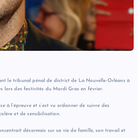
t le tribunal pénal de district de La Nouvelle-Orléans à
 lors des festivités du Mardi Gras en février.
se à l’épreuve et s’est vu ordonner de suivre des
olère et de sensibilisation.
ncentrait désormais sur sa vie de famille, son travail et