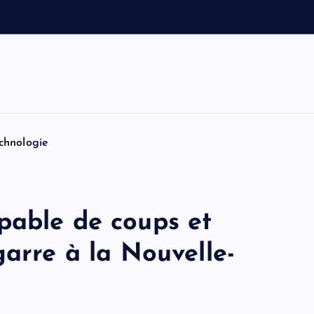
a
u
t
o
chnologie
pable de coups et
garre à la Nouvelle-