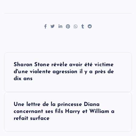
P
Sharon Stone révèle avoir été victime
o
d'une violente agression il y a près de
dix ans
s
t
Une lettre de la princesse Diana
concernant ses fils Harry et William a
n
refait surface
a