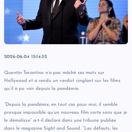
2026-06-04 15:14:32
Quentin Tarantino n’a pas mâché ses mots sur
Hollywood et a rendu un verdict cinglant sur les films
qu’il a pu voir depuis la pandémie.
​”Depuis la pandémie, en tout cas pour moi, il semble
presque impossible qu’un nouveau film sorte sans que je
le démolisse” a-t-il déclaré dans une tribune publiée
dans le magazine Sight and Sound. “Les défauts, les