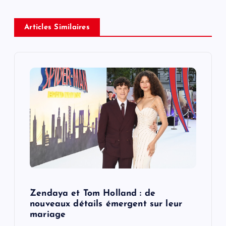
v
Articles Similaires
i
g
a
t
i
o
n
Zendaya et Tom Holland : de
nouveaux détails émergent sur leur
mariage