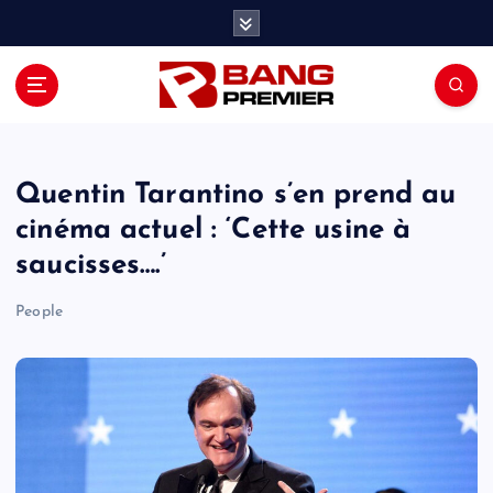
S
k
i
p
t
o
c
o
Quentin Tarantino​ s’en prend au
n
cinéma actuel : ‘Cette usine à
t
saucisses….’
e
n
People
t