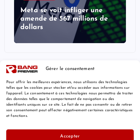
Meta se voit infliger une
amende de 567 millions de
dollars
Gérer le consentement
Pour offrir les meilleures expériences, nous utilisons des technologies
telles que les cookies pour stocker et/ou accéder aux informations sur
l'appareil. Le consentement à ces technologies nous permettra de traiter
Mentions Légales
des données telles que le comportement de navigation ou des
identifiants uniques sur ce site. Le fait de ne pas consentir ou de retirer
son consentement peut affecter négativement certaines caractéristiques
et fonctions.
© 2026 Bang Premier France | Powered by
Bang Premier
Accepter