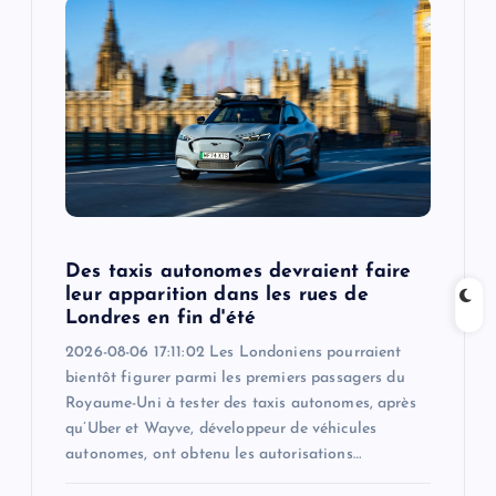
g
a
t
i
o
Des taxis autonomes devraient faire
leur apparition dans les rues de
n
Londres en fin d'été
2026-08-06 17:11:02 Les Londoniens pourraient
bientôt figurer parmi les premiers passagers du
Royaume-Uni à tester des taxis autonomes, après
qu’Uber et Wayve, développeur de véhicules
autonomes, ont obtenu les autorisations…