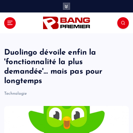
S
k
i
p
t
o
c
o
Duolingo dévoile enfin la
n
'fonctionnalité la plus
t
demandée'… mais pas pour
e
n
longtemps
t
Technologie