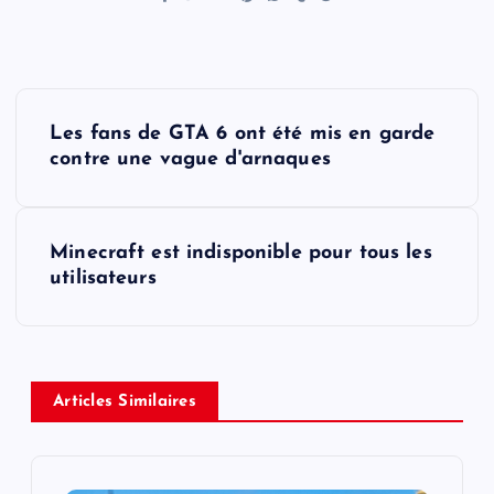
P
Les fans de GTA 6 ont été mis en garde
o
contre une vague d'arnaques
s
Minecraft est indisponible pour tous les
t
utilisateurs
n
a
Articles Similaires
v
i