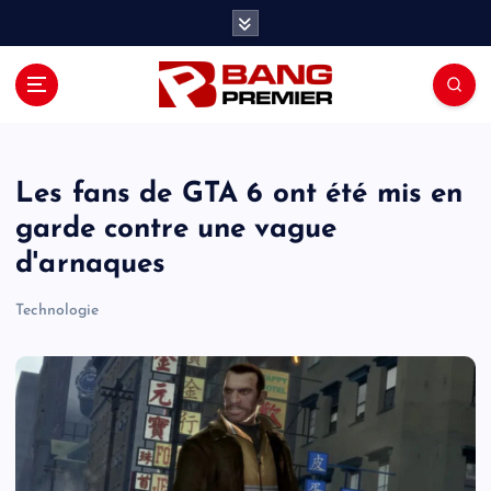
S
k
i
p
t
o
c
o
Les fans de GTA 6 ont été mis en
n
garde contre une vague
t
d'arnaques
e
n
Technologie
t