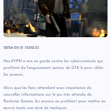
2026-05-31 12:02:33
NordVPN a mis en garde contre les cybercriminels qui
profitent de l’engouement autour de GTA 6 pour cibler
les joueurs.
Alors que les fans attendent avec impatience de
nouvelles informations sur le jeu très attendu de
Rockstar Games, les escrocs en profitent pour mettre en
œuvre toute une série de tactiques.