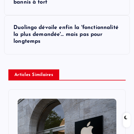
s
bannis à tort
t
Duolingo dévoile enfin la 'fonctionnalité
n
la plus demandée'… mais pas pour
longtemps
a
v
i
Articles Similaires
g
a
t