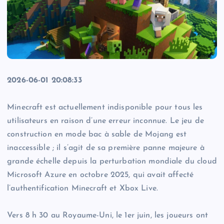
2026-06-01 20:08:33
Minecraft est actuellement indisponible pour tous les
utilisateurs en raison d’une erreur inconnue. Le jeu de
construction en mode bac à sable de Mojang est
inaccessible ; il s’agit de sa première panne majeure à
grande échelle depuis la perturbation mondiale du cloud
Microsoft Azure en octobre 2025, qui avait affecté
l’authentification Minecraft et Xbox Live.
Vers 8 h 30 au Royaume-Uni, le 1er juin, les joueurs ont