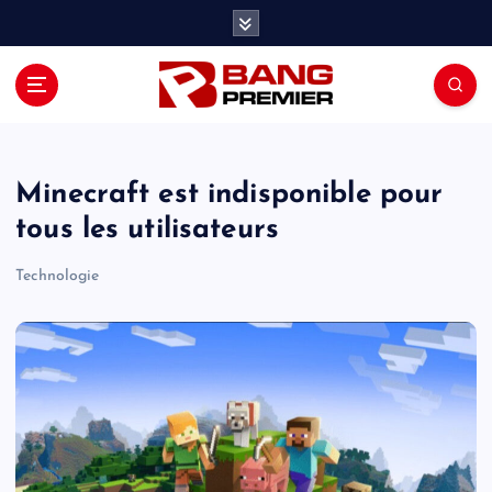
S
k
i
p
t
o
c
o
Minecraft est indisponible pour
n
tous les utilisateurs
t
e
Technologie
n
t