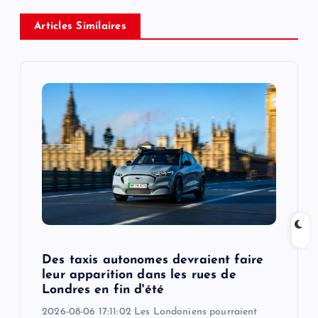
v
Articles Similaires
i
g
a
t
i
o
Des taxis autonomes devraient faire
n
leur apparition dans les rues de
Londres en fin d'été
2026-08-06 17:11:02 Les Londoniens pourraient