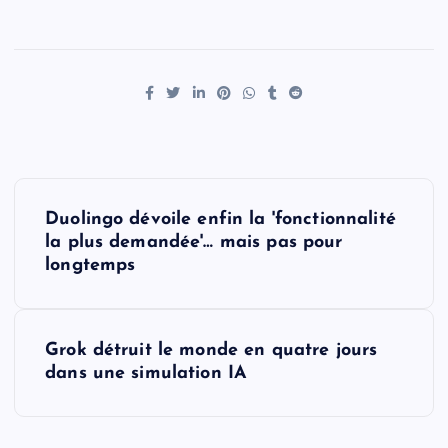
P
Duolingo dévoile enfin la 'fonctionnalité
o
la plus demandée'… mais pas pour
longtemps
s
t
Grok détruit le monde en quatre jours
dans une simulation IA
n
a