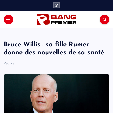
S
k
i
p
t
o
c
o
Bruce Willis : sa fille Rumer
n
donne des nouvelles de sa santé
t
e
People
n
t