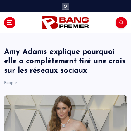
S
k
i
p
t
o
c
o
Amy Adams explique pourquoi
n
elle a complètement tiré une croix
t
sur les réseaux sociaux
e
n
People
t