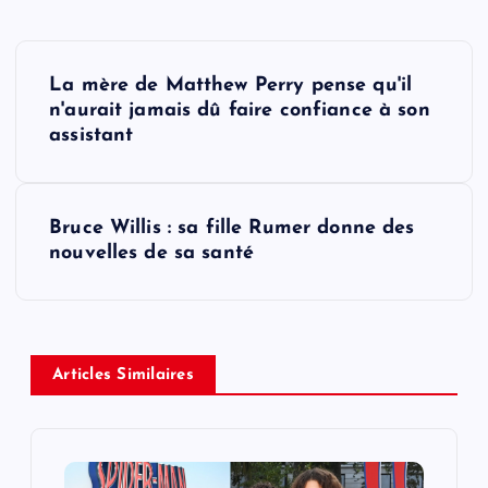
P
La mère de Matthew Perry pense qu'il
o
n'aurait jamais dû faire confiance à son
assistant
s
t
Bruce Willis : sa fille Rumer donne des
nouvelles de sa santé
n
a
v
Articles Similaires
i