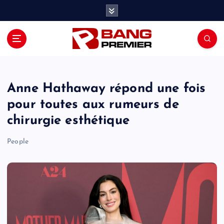
S
k
i
p
t
o
c
o
Anne Hathaway répond une fois
n
pour toutes aux rumeurs de
t
chirurgie esthétique
e
n
People
t