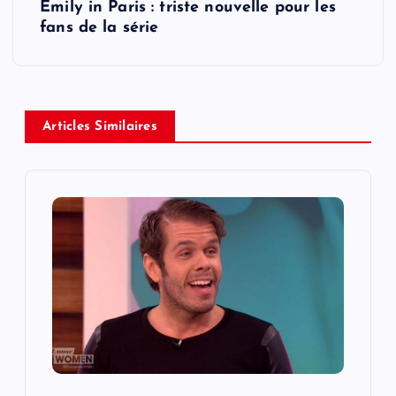
Emily in Paris : triste nouvelle pour les
t
fans de la série
n
a
Articles Similaires
v
i
g
a
t
i