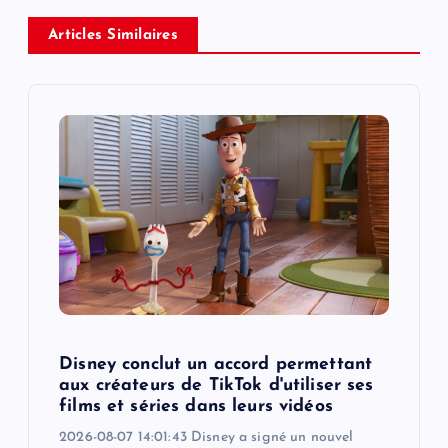
a
Articles Similaires
v
i
g
a
t
i
o
Disney conclut un accord permettant
aux créateurs de TikTok d'utiliser ses
n
films et séries dans leurs vidéos
2026-08-07 14:01:43 Disney a signé un nouvel