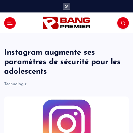
S
k
i
p
t
o
c
o
Instagram augmente ses
n
paramètres de sécurité pour les
t
adolescents
e
n
Technologie
t