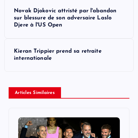
P
Novak Djokovic attristé par l'abandon
o
sur blessure de son adversaire Laslo
Djere à l'US Open
s
t
Kieran Trippier prend sa retraite
internationale
n
a
v
Articles Similaires
i
g