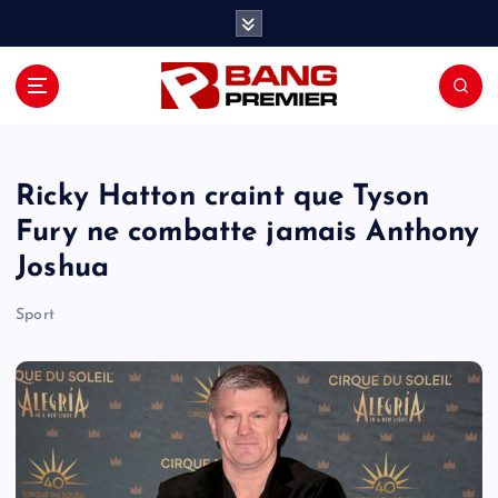
S
k
i
p
t
o
c
o
Ricky Hatton craint que Tyson
n
Fury ne combatte jamais Anthony
t
Joshua
e
n
Sport
t