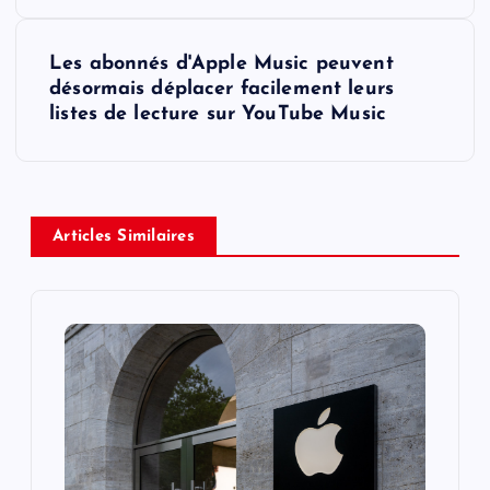
s
t
Les abonnés d'Apple Music peuvent
désormais déplacer facilement leurs
n
listes de lecture sur YouTube Music
a
v
Articles Similaires
i
g
a
t
i