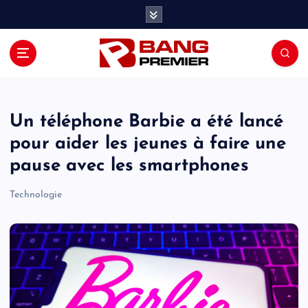
S
k
i
p
t
o
c
o
Un téléphone Barbie a été lancé
n
pour aider les jeunes à faire une
t
pause avec les smartphones
e
n
Technologie
t