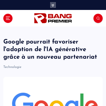
S
k
i
p
t
o
c
o
Google pourrait favoriser
n
l'adoption de l'IA générative
t
grâce à un nouveau partenariat
e
n
Technologie
t