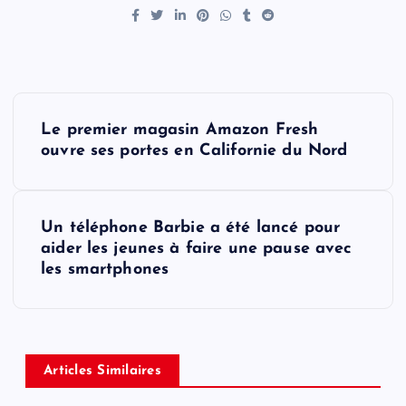
P
Le premier magasin Amazon Fresh
o
ouvre ses portes en Californie du Nord
s
Un téléphone Barbie a été lancé pour
t
aider les jeunes à faire une pause avec
les smartphones
n
a
v
Articles Similaires