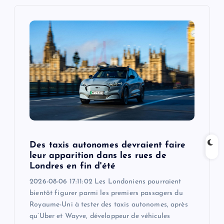
i
g
a
t
i
o
Des taxis autonomes devraient faire
n
leur apparition dans les rues de
Londres en fin d'été
2026-08-06 17:11:02 Les Londoniens pourraient
bientôt figurer parmi les premiers passagers du
Royaume-Uni à tester des taxis autonomes, après
qu’Uber et Wayve, développeur de véhicules