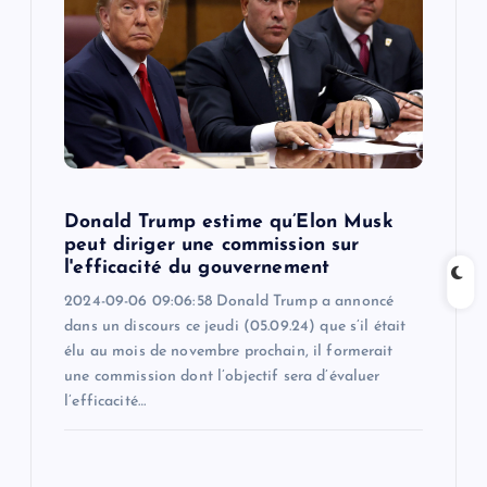
a
t
i
o
Donald Trump estime qu’Elon Musk
n
peut diriger une commission sur
l'efficacité du gouvernement
2024-09-06 09:06:58 Donald Trump a annoncé
dans un discours ce jeudi (05.09.24) que s’il était
élu au mois de novembre prochain, il formerait
une commission dont l’objectif sera d’évaluer
l’efficacité…