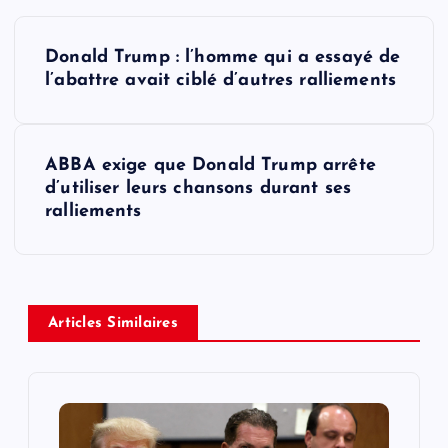
P
Donald Trump : l’homme qui a essayé de
o
l’abattre avait ciblé d’autres ralliements
s
ABBA exige que Donald Trump arrête
t
d’utiliser leurs chansons durant ses
ralliements
n
a
v
Articles Similaires
i
g