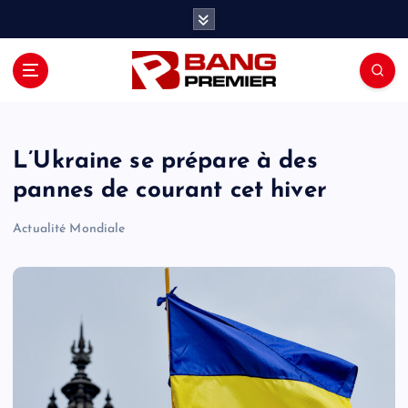
S
k
i
p
t
o
c
o
L’Ukraine se prépare à des
n
pannes de courant cet hiver
t
e
Actualité Mondiale
n
t