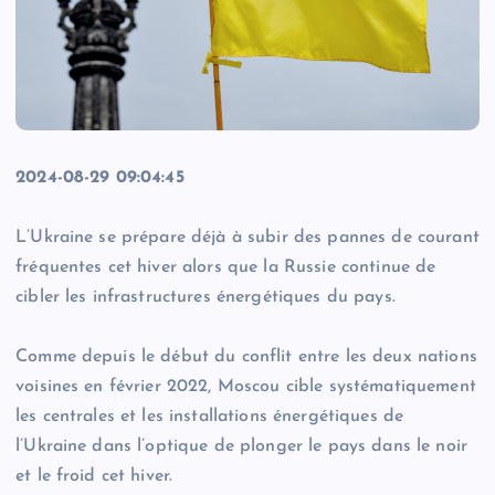
2024-08-29 09:04:45
L’Ukraine se prépare déjà à subir des pannes de courant
fréquentes cet hiver alors que la Russie continue de
cibler les infrastructures énergétiques du pays.
Comme depuis le début du conflit entre les deux nations
voisines en février 2022, Moscou cible systématiquement
les centrales et les installations énergétiques de
l’Ukraine dans l’optique de plonger le pays dans le noir
et le froid cet hiver.