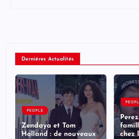
Derniéres Actualités
PEOP
PEOPLE
Perez
Zendaya et Tom
famil
Holland : de nouveaux
chez 