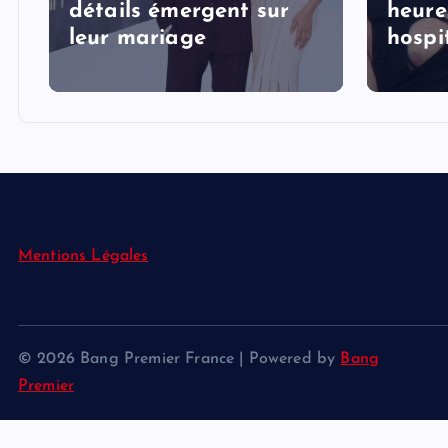
détails émergent sur
heure
s
leur mariage
hospi
Mentions Légales
© 2026 Bang Premier France | Powered by
Bang
Premier