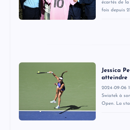
g
écartés de la
fois depuis 2
a
t
i
o
Jessica P
atteindre
n
2024-09-06 12
Swiatek à son
Open. La star