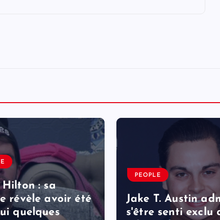
LE
PEOPLE
 Hilton : sa
le révèle avoir été
Jake T. Austin ad
lui quelques
s'être senti exclu