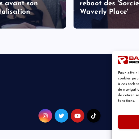
s avant son
reboot des 'Sorcie
talisation
Waverly Place'
Pour offrir 
cookies pou
à ces techn
de navigatio
de retirer 
fonctions.