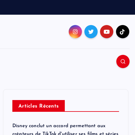
Articles Récents
Disney conclut un accord permettant aux
créateurs de TikTok d'utiliser ses films et séries