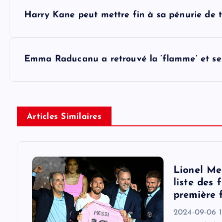
P
Harry Kane peut mettre fin à sa pénurie de 
o
s
Emma Raducanu a retrouvé la ‘flamme’ et se
t
n
Articles Similaires
a
v
Lionel Me
liste des 
i
première 
2024-09-06 1