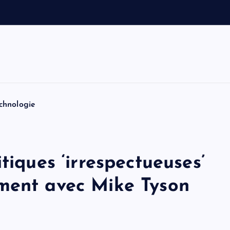
e
t
T
o
m
chnologie
tiques ‘irrespectueuses’
ment avec Mike Tyson