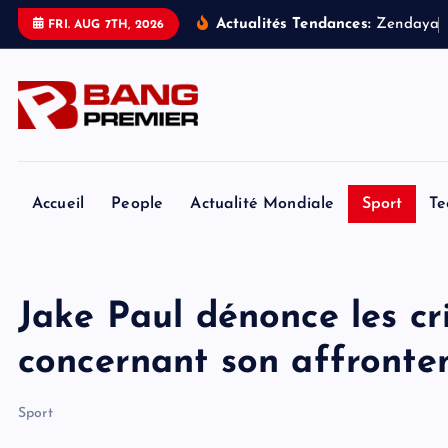
S
Actualités Tendances:
Z
e
n
d
a
y
a
FRI. AUG 7TH, 2026
k
i
p
t
o
c
o
Accueil
People
Actualité Mondiale
Sport
Te
n
t
e
Jake Paul dénonce les cri
n
t
concernant son affronte
Sport