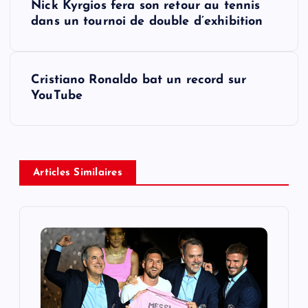
Nick Kyrgios fera son retour au tennis
o
dans un tournoi de double d’exhibition
s
Cristiano Ronaldo bat un record sur
t
YouTube
n
a
Articles Similaires
v
i
g
a