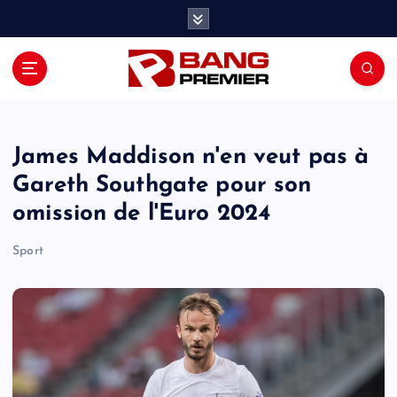
S
k
i
p
t
o
c
o
James Maddison n'en veut pas à
n
Gareth Southgate pour son
t
omission de l'Euro 2024
e
n
Sport
t