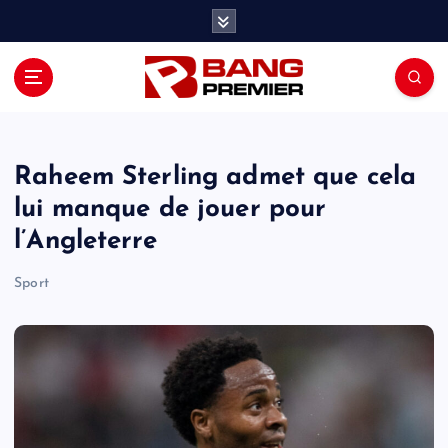
S
k
i
p
t
o
c
o
Raheem Sterling admet que cela
n
lui manque de jouer pour
t
l’Angleterre
e
n
Sport
t