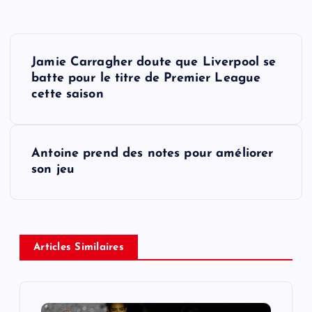
P
Jamie Carragher doute que Liverpool se
o
batte pour le titre de Premier League
cette saison
s
t
Antoine prend des notes pour améliorer
son jeu
n
a
v
Articles Similaires
i