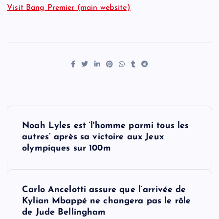
Visit Bang Premier (main website)
P
Noah Lyles est ‘l'homme parmi tous les
o
autres’ après sa victoire aux Jeux
olympiques sur 100m
s
t
Carlo Ancelotti assure que l’arrivée de
Kylian Mbappé ne changera pas le rôle
n
de Jude Bellingham