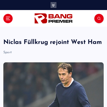
S
k
i
p
t
o
c
o
Niclas Füllkrug rejoint West Ham
n
t
Sport
e
n
t