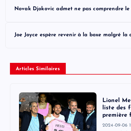
P
Novak Djokovic admet ne pas comprendre le
o
s
Joe Joyce espère revenir à la boxe malgré la 
t
n
Articles Similaires
a
v
Lionel Me
liste des 
i
première 
2024-09-06 1