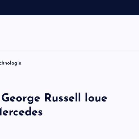
a
u
t
o
n
chnologie
 George Russell loue
 Mercedes