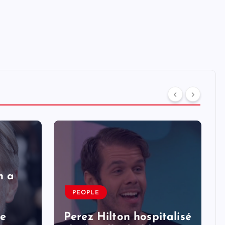
n a
PEOPLE
le
Perez Hilton hospitalisé