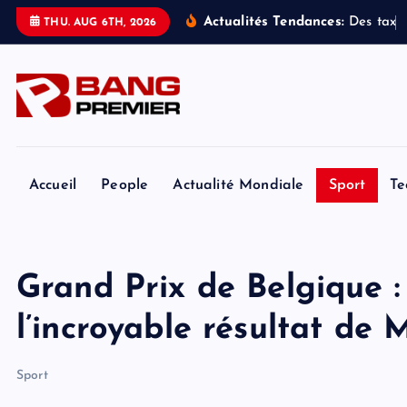
S
Actualités Tendances:
D
e
s
t
a
x
i
s
THU. AUG 6TH, 2026
k
i
p
t
o
c
o
Accueil
People
Actualité Mondiale
Sport
Te
n
t
e
Grand Prix de Belgique :
n
t
l’incroyable résultat de
Sport