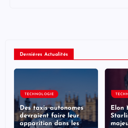
Derniéres Actualités
TECHNOLOGIE
TECH
Des taxis autonomes
Elon 
devraient faire leur
Starl
apparition dans les
majeu