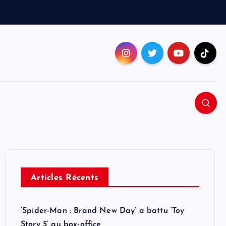
Articles Récents
‘Spider-Man : Brand New Day’ a battu ‘Toy
Story 5’ au box-office