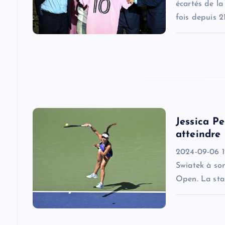
g
écartés de la
fois depuis 2
a
t
i
o
Jessica P
atteindre
n
2024-09-06 12
Swiatek à son
Open. La star