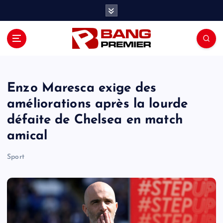
S
k
i
p
t
o
c
o
Enzo Maresca exige des
n
améliorations après la lourde
t
défaite de Chelsea en match
e
n
amical
t
Sport