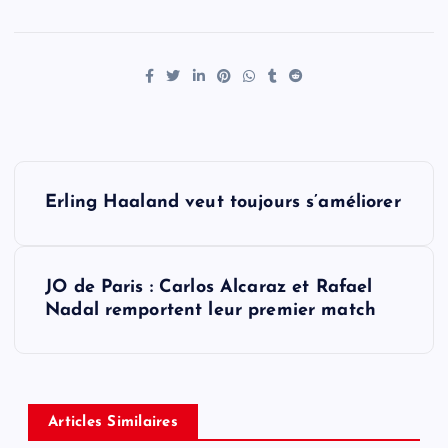
P
Erling Haaland veut toujours s’améliorer
o
s
JO de Paris : Carlos Alcaraz et Rafael
Nadal remportent leur premier match
t
n
a
Articles Similaires