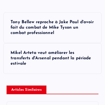
P
Tony Bellew reproche à Jake Paul d'avoir
o
fait du combat de Mike Tyson un
combat professionnel
s
t
Mikel Arteta veut améliorer les
transferts d'Arsenal pendant la période
n
estivale
a
v
Articles Similaires
i