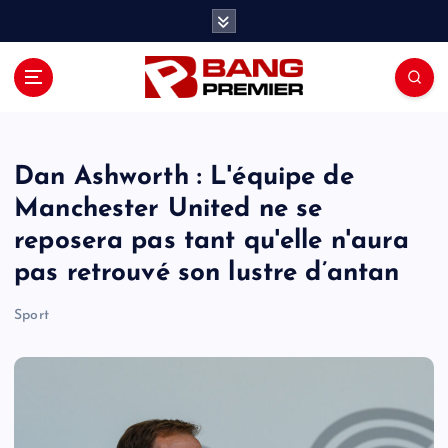
S
k
i
p
t
o
c
o
Dan Ashworth : L'équipe de
n
Manchester United ne se
t
reposera pas tant qu'elle n'aura
e
n
pas retrouvé son lustre d’antan
t
Sport