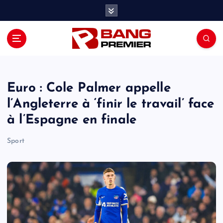
S
k
i
p
t
o
c
o
Euro : Cole Palmer appelle
n
l’Angleterre à ‘finir le travail’ face
t
à l’Espagne en finale
e
n
Sport
t