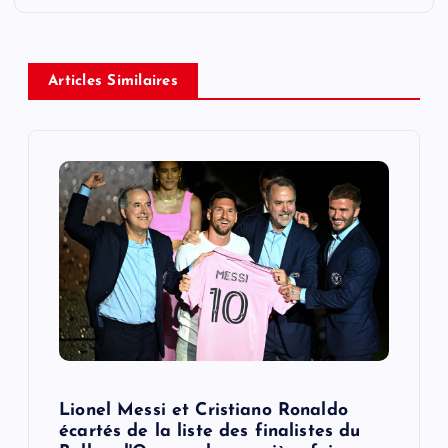
a
v
Articles Similaires
i
g
a
t
i
o
n
Lionel Messi et Cristiano Ronaldo
écartés de la liste des finalistes du