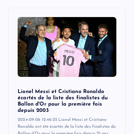
i
g
a
t
i
o
Lionel Messi et Cristiano Ronaldo
n
écartés de la liste des finalistes du
Ballon d'Or pour la première fois
depuis 2003
2024-09-06 12:46:25 Lionel Messi et Cristiano
Ronaldo ont été écartés de la liste des finalistes du
Ballon d’Or pour la première fois depuis 21 ans.