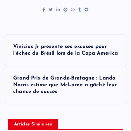
P
Vinicius Jr présente ses excuses pour
o
l’échec du Brésil lors de la Copa America
s
Grand Prix de Grande-Bretagne : Lando
t
Norris estime que McLaren a gâché leur
chance de succès
n
a
v
Articles Similaires