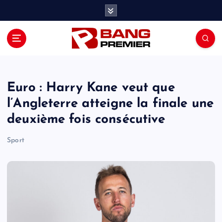
S
k
i
p
t
o
c
o
Euro : Harry Kane veut que
n
l’Angleterre atteigne la finale une
t
deuxième fois consécutive
e
n
Sport
t