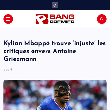
S
k
i
p
t
o
c
o
Kylian Mbappé trouve ‘injuste’ les
n
critiques envers Antoine
t
Griezmann
e
n
Sport
t