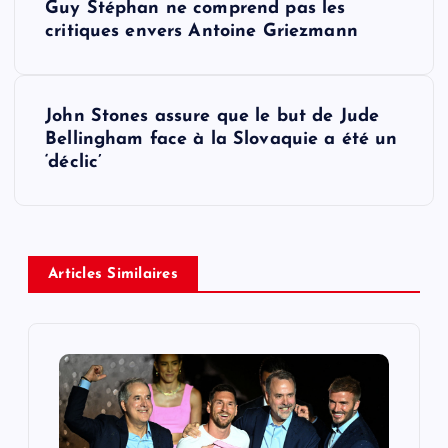
Guy Stéphan ne comprend pas les
o
critiques envers Antoine Griezmann
s
John Stones assure que le but de Jude
t
Bellingham face à la Slovaquie a été un
‘déclic’
n
a
v
Articles Similaires
i
g
a