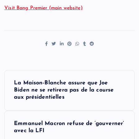
Visit Bang Premier (main website)
P
La Maison-Blanche assure que Joe
o
Biden ne se retirera pas de la course
aux présidentielles
s
t
Emmanuel Macron refuse de ‘gouverner’
avec la LFI
n