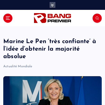
S
k
i
p
t
o
c
o
Marine Le Pen ‘très confiante’ à
n
l’idée d’obtenir la majorité
t
absolue
e
n
Actualité Mondiale
t