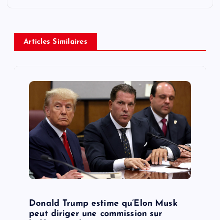
a
v
Articles Similaires
i
g
a
t
i
o
Donald Trump estime qu’Elon Musk
n
peut diriger une commission sur