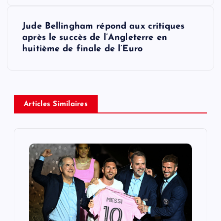
s
t
Jude Bellingham répond aux critiques
après le succès de l’Angleterre en
n
huitième de finale de l’Euro
a
v
Articles Similaires
i
g
a
t
i