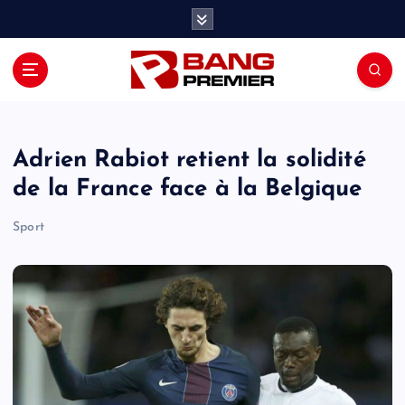
S
k
i
p
t
o
c
o
Adrien Rabiot retient la solidité
n
de la France face à la Belgique
t
e
Sport
n
t