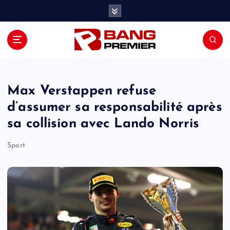
S
k
i
p
t
o
c
o
Max Verstappen refuse
n
d’assumer sa responsabilité après
t
sa collision avec Lando Norris
e
n
Sport
t