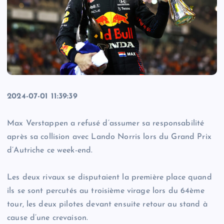
2024-07-01 11:39:39
Max Verstappen a refusé d’assumer sa responsabilité
après sa collision avec Lando Norris lors du Grand Prix
d’Autriche ce week-end.
Les deux rivaux se disputaient la première place quand
ils se sont percutés au troisième virage lors du 64ème
tour, les deux pilotes devant ensuite retour au stand à
cause d’une crevaison.