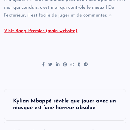
moi qui conduis, c’est moi qui contrôle le mieux ! De
l’extérieur, il est facile de juger et de commenter. »
Visit Bang Premier (main website)
P
Kylian Mbappé révèle que jouer avec un
o
masque est ‘une horreur absolue’
s