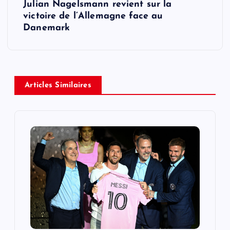
Julian Nagelsmann revient sur la
t
victoire de l’Allemagne face au
Danemark
n
a
v
Articles Similaires
i
g
a
t
i