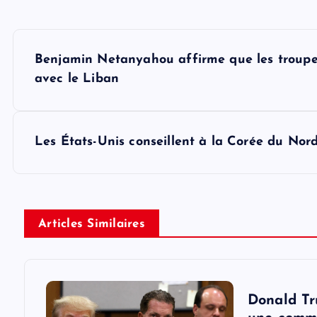
P
Benjamin Netanyahou affirme que les troupes i
o
avec le Liban
s
Les États-Unis conseillent à la Corée du Nor
t
n
Articles Similaires
a
v
Donald Tr