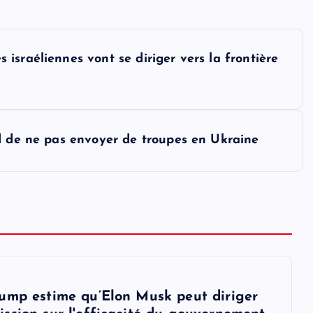
sraéliennes vont se diriger vers la frontière
d de ne pas envoyer de troupes en Ukraine
ump estime qu’Elon Musk peut diriger