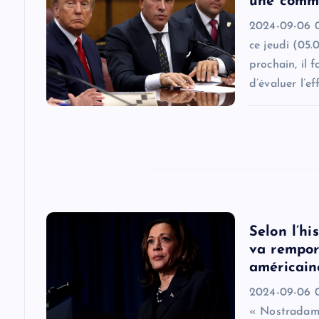
i
une commi
2024-09-06 0
g
ce jeudi (05.
prochain, il 
a
d’évaluer l’ef
t
i
o
Selon l’h
n
va remport
américain
2024-09-06 0
« Nostradamu