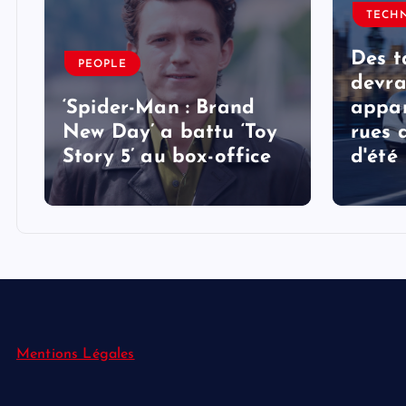
TECH
Des t
PEOPLE
devra
‘Spider-Man : Brand
appar
New Day’ a battu ‘Toy
rues 
Story 5’ au box-office
d'été
Mentions Légales