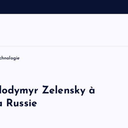
a
n
:
B
chnologie
lodymyr Zelensky à
a Russie