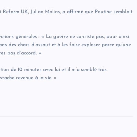
 Reform UK, Julian Malins, a affirmé que Poutine semblait
ections générales : « La guerre ne consiste pas, pour ainsi
ans des chars d’assaut et à les faire exploser parce qu’une
tes pas d’accord. »
ation de 10 minutes avec lui et il m’a semblé très
stache revenue à la vie. »