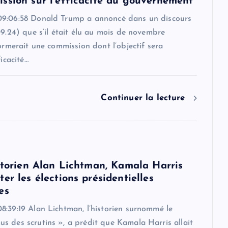
ssion sur l'efficacité du gouvernement
9:06:58 Donald Trump a annoncé dans un discours
09.24) que s’il était élu au mois de novembre
formerait une commission dont l’objectif sera
ficacité…
Continuer la lecture
istorien Alan Lichtman, Kamala Harris
er les élections présidentielles
es
8:39:19 Alan Lichtman, l’historien surnommé le
s des scrutins », a prédit que Kamala Harris allait