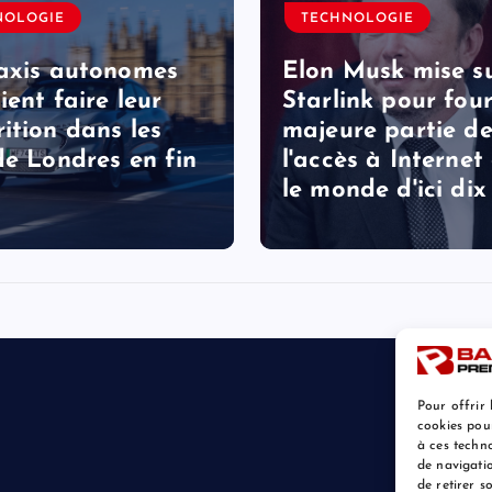
NOLOGIE
TECHNOLOGIE
axis autonomes
Elon Musk mise s
ient faire leur
Starlink pour four
ition dans les
majeure partie d
de Londres en fin
l'accès à Internet
le monde d'ici dix
Pour offrir 
cookies pou
à ces techn
de navigatio
de retirer 