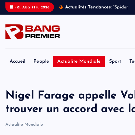
S
Actualités Tendances:
‘
S
p
i
d
e
r
-
M
FRI. AUG 7TH, 2026
k
i
p
t
o
c
o
Accueil
People
Actualité Mondiale
Sport
Te
n
t
e
Nigel Farage appelle Vo
n
t
trouver un accord avec l
Actualité Mondiale