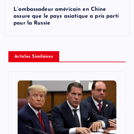
t
L’ambassadeur américain en Chine
assure que le pays asiatique a pris parti
n
pour la Russie
a
v
Articles Similaires
i
g
a
t
i