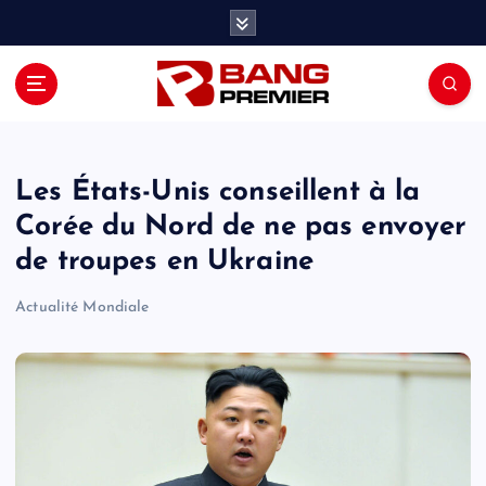
S
k
i
p
t
o
c
o
Les États-Unis conseillent à la
n
Corée du Nord de ne pas envoyer
t
de troupes en Ukraine
e
n
Actualité Mondiale
t