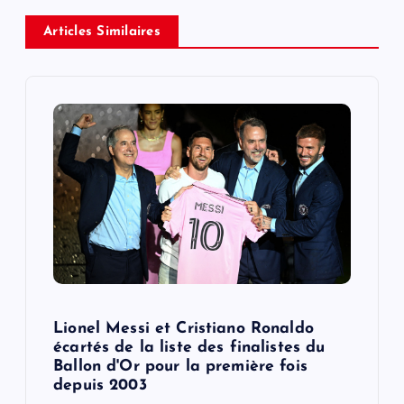
a
Articles Similaires
v
i
g
a
t
i
o
Lionel Messi et Cristiano Ronaldo
écartés de la liste des finalistes du
n
Ballon d'Or pour la première fois
depuis 2003