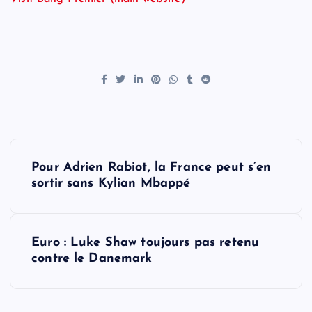
P
Pour Adrien Rabiot, la France peut s’en
o
sortir sans Kylian Mbappé
s
Euro : Luke Shaw toujours pas retenu
t
contre le Danemark
n