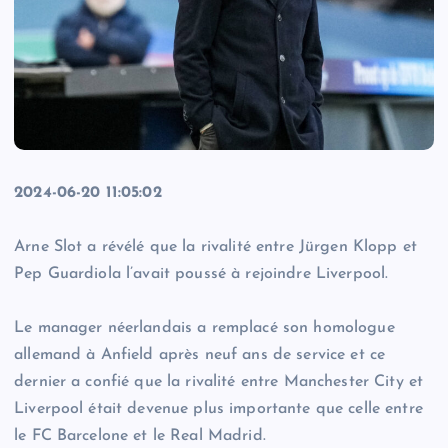
2024-06-20 11:05:02
Arne Slot a révélé que la rivalité entre Jürgen Klopp et
Pep Guardiola l’avait poussé à rejoindre Liverpool.
Le manager néerlandais a remplacé son homologue
allemand à Anfield après neuf ans de service et ce
dernier a confié que la rivalité entre Manchester City et
Liverpool était devenue plus importante que celle entre
le FC Barcelone et le Real Madrid.