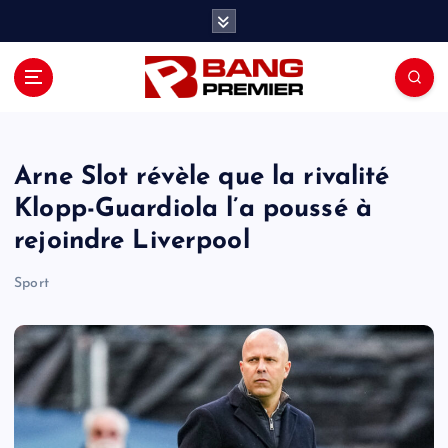
S
k
i
p
t
o
c
o
Arne Slot révèle que la rivalité
n
Klopp-Guardiola l’a poussé à
t
rejoindre Liverpool
e
n
Sport
t