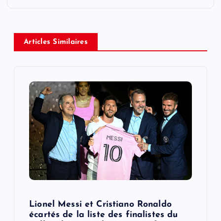
a
v
Articles Similaires
i
g
a
t
i
o
Lionel Messi et Cristiano Ronaldo
n
écartés de la liste des finalistes du