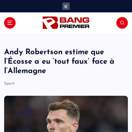
S
k
i
p
t
o
c
o
Andy Robertson estime que
n
l’Écosse a eu ‘tout faux’ face à
t
l’Allemagne
e
n
Sport
t